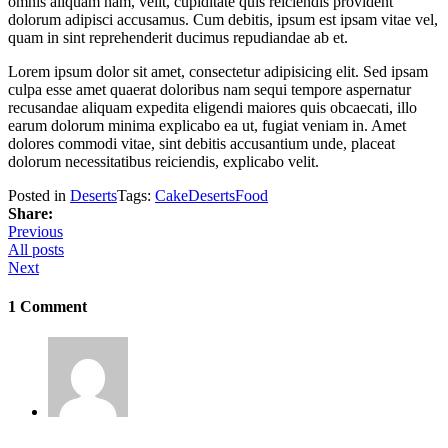
omnis aliquam nam, velit, cupiditate quis reiciendis provident
dolorum adipisci accusamus. Cum debitis, ipsum est ipsam vitae vel,
quam in sint reprehenderit ducimus repudiandae ab et.
Lorem ipsum dolor sit amet, consectetur adipisicing elit. Sed ipsam
culpa esse amet quaerat doloribus nam sequi tempore aspernatur
recusandae aliquam expedita eligendi maiores quis obcaecati, illo
earum dolorum minima explicabo ea ut, fugiat veniam in. Amet
dolores commodi vitae, sint debitis accusantium unde, placeat
dolorum necessitatibus reiciendis, explicabo velit.
Posted in
Deserts
Tags:
Cake
Deserts
Food
Share:
Previous
All posts
Next
1 Comment