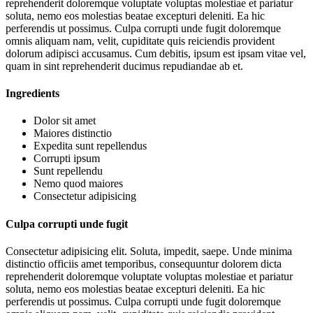
reprehenderit doloremque voluptate voluptas molestiae et pariatur
soluta, nemo eos molestias beatae excepturi deleniti. Ea hic
perferendis ut possimus. Culpa corrupti unde fugit doloremque
omnis aliquam nam, velit, cupiditate quis reiciendis provident
dolorum adipisci accusamus. Cum debitis, ipsum est ipsam vitae vel,
quam in sint reprehenderit ducimus repudiandae ab et.
Ingredients
Dolor sit amet
Maiores distinctio
Expedita sunt repellendus
Corrupti ipsum
Sunt repellendu
Nemo quod maiores
Consectetur adipisicing
Culpa corrupti unde fugit
Consectetur adipisicing elit. Soluta, impedit, saepe. Unde minima
distinctio officiis amet temporibus, consequuntur dolorem dicta
reprehenderit doloremque voluptate voluptas molestiae et pariatur
soluta, nemo eos molestias beatae excepturi deleniti. Ea hic
perferendis ut possimus. Culpa corrupti unde fugit doloremque